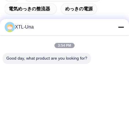
電気めっきの整流器
めっきの電源
XTL-Una
迅速な連絡
3:54 PM
アドレス:
Good day, what product are you looking for?
第327のXingyeの道、企業の東区域、Xinduの成都都市、四川
地域、中国
電話番号:
86-28-83964043
電子メール
Unawang@cdxtlpower.com