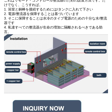
これはリモート・コントロール整流器のための設置方法です。だ
けでなく、こうすれば。
1.
浴室と銅棒を接続するためには/タンクに入れて下さい
2.
電源/整流器を保障することは基づいています
3.
そこに保障することは水冷のタイプ電源のための十分な水/整流
器です
4.
私達すべての整流器が生命の増加に隔離されるべきである助
言。