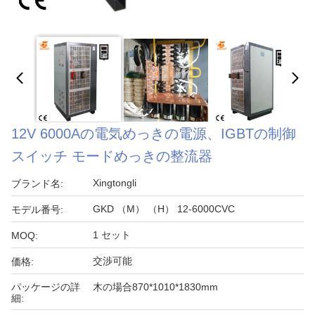
12V 6000Aの電気めっきの電源、IGBTの制御
スイッチ モードめっきの整流器
Xingtongli
ブランド名:
GKD （M） （H） 12-6000CVC
モデル番号:
1 セット
MOQ:
交渉可能
価格:
パッケージの詳
木の場合870*1010*1830mm
細: