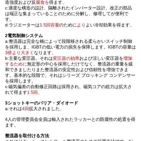
造強度および反
腐食を
得ます
。
c:適度な構造の設計、隔離されたインバーター設計、改正の部品
は端正な集まっていることのために分解し、修理してが便利で
す。
d:ラジエーターは
1.5回容量
のために
より
よい冷却効果を得ます
。
2電気制御システム
a:整流器は完全な橋によって段階移される柔らかいスイッチ制御
を採用しま、IGBTの低い電力の損失を保障します。IGBTの容量は
3倍より大きく
なります
。
b:主要な変圧器。それは
変圧器の効率
および涼しい変圧器を
増加
するために
無定形の中心を採用しだけでなく、整流器の重量を緩
和できましたりまた整流器の安定性および信頼性を増強できま
す。基本的な段階で、それはシリーズ ブロッキング コンデンサー
を採用します。
c:磁気偏差の自動修正回路は採用され、磁気コアの総力は拡大さ
れて得ます
1.5回。
3ショットキーのバリア・ダイオード
a:それは
4回
拡大されました
。
4人の管理委員会全員は輸入されたラッカーとの防腐性の処置を得
ます。
整流器を取付ける方法