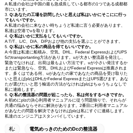
A:私達の会社は中国の最も急成長している都市の1つである成都都
市にいます。
3.
Q:あなたの工場を訪問したいと思えば私はいかにそこにに行っ
てもいいですか。
A:私達の会社に来なさい時ちょうど私達に言う必要があります、
私達は空港でuを取ります。
4.
Q:私はいかに支払をしてもいいですか。
A:T/T、L/C、D/A、D/Pおよび他の支払を選ぶことができます。
5.
Q:私はいかに私の商品を得てもいいですか。
A:今度は私達に船積み、空気、DHL、Federal ExpressおよびUPS
5のtransportanting方法があります。uが大きい整流器を発注し、
緊急でなければ、出荷は最もよい方法です。uが小さい発注するか
または緊急なら、空気、DHLおよびFederal Expressは推薦されま
す。多くはである何、uがあなたの家であなたの商品を受け取りた
いと思えばplzはDHLかFederal ExpressまたはUPS選びます。あな
たが選びたいと思う輸送の方法がなければplzはちゅうちょなしで
私に連絡します。
6.
Q:私の整流器の問題が起こったら、私は何をするべきですか。
A:初めにplzの決心利用者マニュアルに従う問題独りで。それらが
共通の悩みならそれに解決があります。2番目に利用者マニュアル
があなたの問題を解決できなければplzは私にすぐに連絡します。
私達のエンジニアはスタンバイしています。
札:
電気めっきのためのdcの整流器