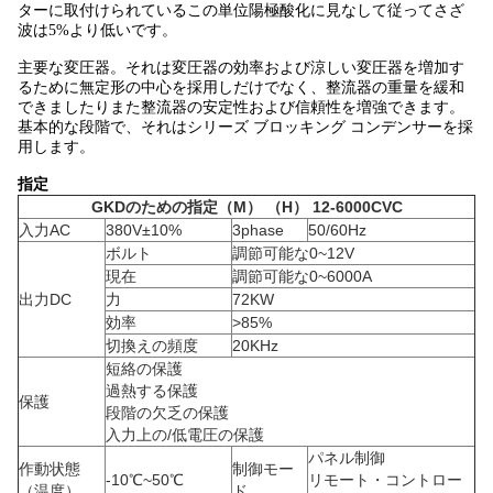
ターに取付けられているこの単位陽極酸化に見なして従ってさざ
波は5%より低いです。
主要な変圧器。それは変圧器の効率および涼しい変圧器を増加す
るために無定形の中心を採用しだけでなく、整流器の重量を緩和
できましたりまた整流器の安定性および信頼性を増強できます。
基本的な段階で、それはシリーズ ブロッキング コンデンサーを採
用します。
指定
GKDのための指定（M） （H） 12-6000CVC
入力AC
380V±10%
3phase
50/60Hz
ボルト
調節可能な0~12V
現在
調節可能な0~6000A
出力DC
力
72KW
効率
>
85%
切換えの頻度
20KHz
短絡の保護
過熱する保護
保護
段階の欠乏の保護
入力上の/低電圧の保護
パネル制御
作動状態
制御モー
-10℃~50℃
リモート・コントロー
（温度）
ド