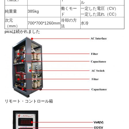
ル
働くモー
一定した電圧（CV）
純重量
385kg
ド
一定した流れ（CC）
次元
冷却の方
700*700*1260mm
水冷
（mm）
法
picsは続かれました
リモート・コントロール箱