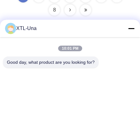
8
XTL-Una
迅速な連絡
10:01 PM
アドレス:
Good day, what product are you looking for?
第327のXingyeの道、企業の東区域、Xinduの成都都市、四川
地域、中国
電話番号:
86-28-83964043
電子メール
Unawang@cdxtlpower.com