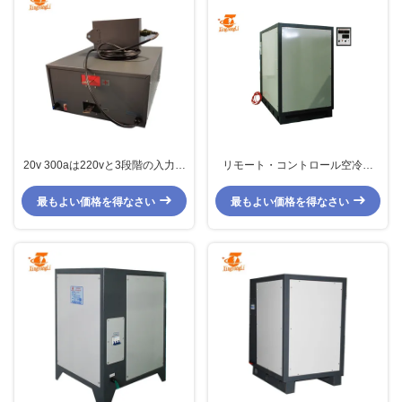
20v 300aは220vと3段階の入力を
リモート・コントロール空冷の
電気めっきする銅のためのめっき
DCのめっきの電源への12V
の整流器を選抜します
5000A AC
最もよい価格を得なさい
最もよい価格を得なさい