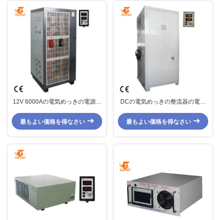
12V 6000Aの電気めっきの電源、
DCの電気めっきの整流器の電源
IGBTの制御スイッチ モードめっ
24V 5000Aの高周波へのAC
きの整流器
最もよい価格を得なさい
最もよい価格を得なさい