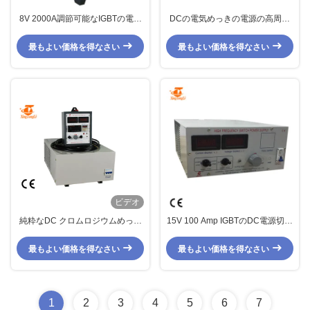
8V 2000A調節可能なIGBTの電気
DCの電気めっきの電源の高周波
めっきの電源は空冷を機械で造り
切換えへの36V 1000A AC
ます
最もよい価格を得なさい
最もよい価格を得なさい
ビデオ
純粋なDC クロムロジウムめっき
15V 100 Amp IGBTのDC電源切換
の整流器の電源12V 300Aの空冷
えの電気めっきの整流器
最もよい価格を得なさい
最もよい価格を得なさい
1
2
3
4
5
6
7