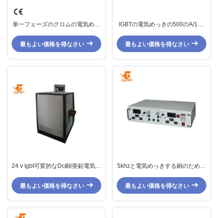
単一フェーズのクロムの電気めっ
IGBTの電気めっきの500のA/15V
きの電源の整流器200A 24ボルト
415のボルトによって入れられる
三相整流器を電源
最もよい価格を得なさい
最もよい価格を得なさい
24 v Igbt可変的なDc銅/亜鉛電気め
5khzと電気めっきする銅のための
っきのための3段階の電源
12v 5aの脈拍の整流器は頻度を出
力しました
最もよい価格を得なさい
最もよい価格を得なさい