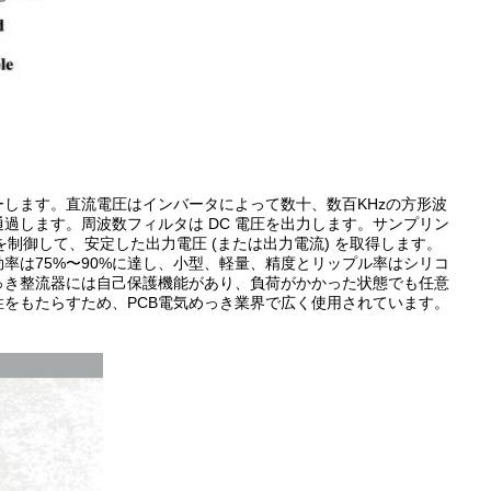
ターします。直流電圧はインバータによって数十、数百KHzの方形波
過します。周波数フィルタは DC 電圧を出力します。サンプリン
を制御して、安定した出力電圧 (または出力電流) を取得します。
率は75%〜90%に達し、小型、軽量、精度とリップル率はシリコ
っき整流器には自己保護機能があり、負荷がかかった状態でも任意
をもたらすため、PCB電気めっき業界で広く使用されています。