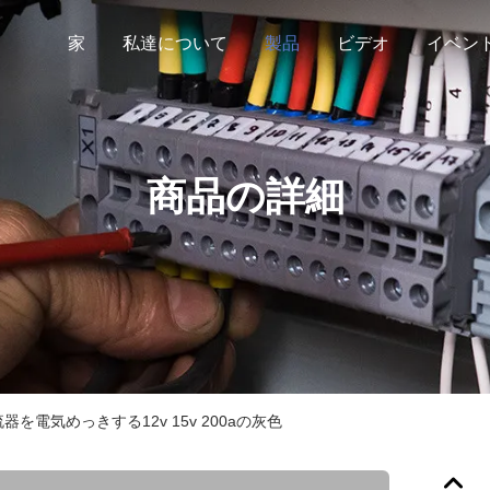
家
私達について
製品
ビデオ
イベン
商品の詳細
を電気めっきする12v 15v 200aの灰色