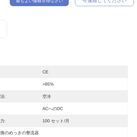
今連絡してください
最もよい価格を得なさい
CE
>85%
法:
空冷
ACへのDC
力:
100 セット/月
転換のめっきの整流器