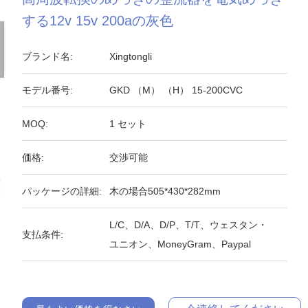
する12v 15v 200aの灰色
ブランド名:
Xingtongli
モデル番号:
GKD （M） （H） 15-200CVC
MOQ:
1 セット
価格:
交渉可能
パッケージの詳細:
木の場合505*430*282mm
L/C、D/A、D/P、T/T、ウェスタン・
支払条件:
ユニオン、MoneyGram、Paypal