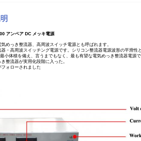
説明
 100 アンペア DC メッキ電源
電気めっき整流器、高周波スイッチ電源とも呼ばれます。
流器・高周波スイッチング電源です。シリコン整流器電源波形の平滑性
)、最小体積を備え、言うまでもなく、最も有望な電気めっき整流器電源
っき整流器が実用化段階に入った。
がフォローされました