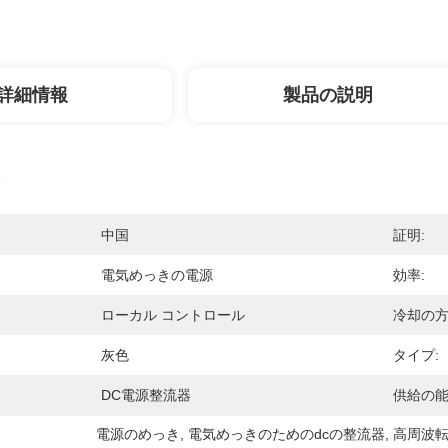
詳細情報
製品の説明
中国
証明:
電気めっきの電源
効率:
ローカル コントロール
冷却の方
灰色
タイプ:
DC電源整流器
供給の能
電源のめっき
, 
電気めっきのためのdcの整流器
, 
高周波