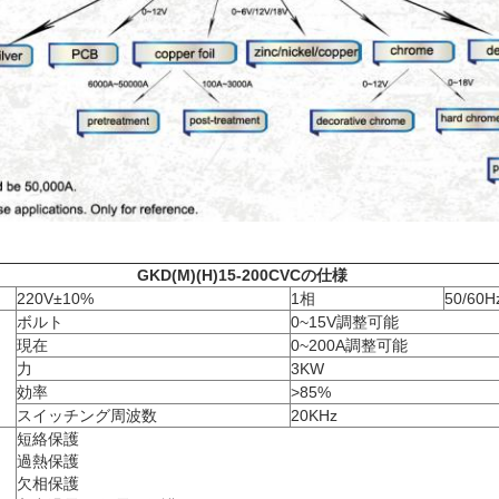
GKD(M)(H)15-200CVCの仕様
220V±10%
1相
50/60H
ボルト
0~15V調整可能
現在
0~200A調整可能
力
3KW
効率
>85%
スイッチング周波数
20KHz
短絡保護
過熱保護
欠相保護