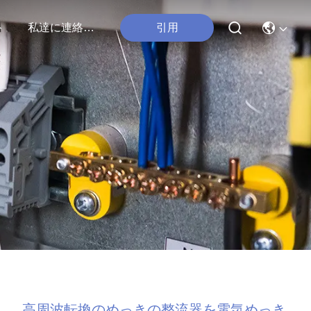
引用
ト
私達に連絡しなさい
高周波転換のめっきの整流器を電気めっき