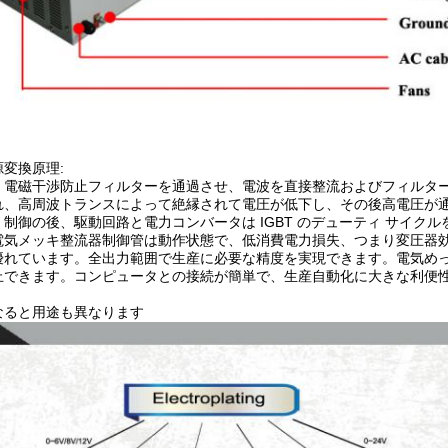
変換原理:
EMI 電磁干渉防止フィルターを通過させ、電波を直接整流およびフィル
れ、高周波トランスによって絶縁されて電圧が低下し、その後高電圧が通
制御の後、駆動回路と電力コンバータは IGBT のデューティ サイクル
電気メッキ整流器制御管は動作状態で、低消費電力損失、つまり変圧器効
優れています。全出力範囲で生産に必要な精度を実現できます。電気め
止できます。コンピュータとの接続が簡単で、生産自動化に大きな利便性
なると用途も異なります