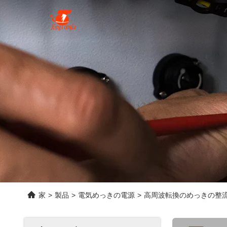
家
>
製品
>
電気めっきの電源
>
高周波転換のめっきの整流器