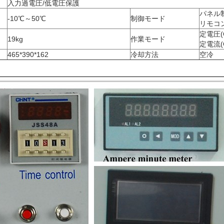
入力過電圧/低電圧保護
パネル
-10℃～50℃
制御モード
リモコ
定電圧(
19kg
作業モード
定電流(
465*390*162
冷却方法
空冷