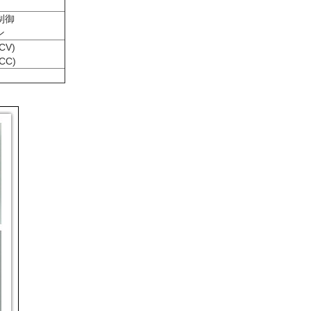
制御
ン
CV)
CC)