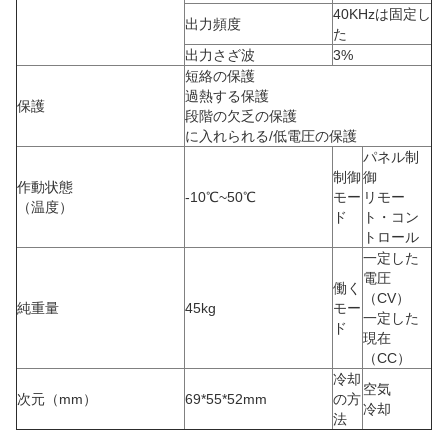
40KHzは固定し
出力頻度
た
出力さざ波
3%
短絡の保護
過熱する保護
保護
段階の欠乏の保護
に入れられる/低電圧の保護
パネル制
制御
御
作動状態
-10℃~50℃
モー
リモー
（温度）
ド
ト・コン
トロール
一定した
電圧
働く
（CV）
純重量
45kg
モー
一定した
ド
現在
（CC）
冷却
空気
次元（mm）
69*55*52mm
の方
冷却
法