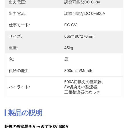
出力電圧:
調節可能なDC 0~8v
出力電流:
調節可能なDC 0~500A
仕事モード:
CC CV
サイズ:
665*490*270mm
重量:
45kg
色:
黒
供給の能力:
300units/month
500A切換えの整流器
, 
ハイライト:
8V切換えの整流器
, 
三相整流器のめっき
製品の説明
転換の整流器をめっきする8V 500A