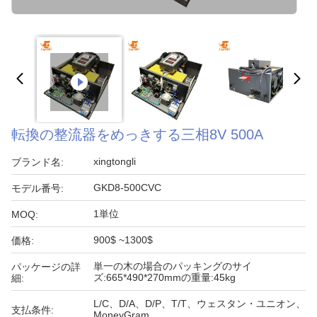
転換の整流器をめっきする三相8V 500A
xingtongli
ブランド名:
GKD8-500CVC
モデル番号:
1単位
MOQ:
900$ ~1300$
価格:
単一の木の場合のパッキングのサイ
パッケージの詳
ズ:665*490*270mmの重量:45kg
細:
L/C、D/A、D/P、T/T、ウェスタン・ユニオン、
支払条件:
MoneyGram