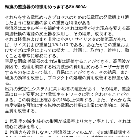
転換の整流器の
特徴を
めっきする8V 500A
:
それらをする電気めっきプロセスのための低電圧の発電機より適
したように整流器の多くの重要な特徴がある:
整流器はエネルギーを節約する;それは効率がそれ現在を変える高
周波転換の電源の変圧器を採用し、その結果、改良する。
それは軽量およびまた非常に小さい;サイリスタの整流器があれ
ば、サイズおよび重量は1/5-1/10.である。あなたがこの重量およ
びサイズは場合によっては拡大し、計画し、取付け、維持し、動
くことを非常に容易にする。
容易な調節;整流器の出力波形は調整することができる。高周波が
原因で、処理を調節する出力波形の費用は変わるユーザーが要求
するものをによって低く、容易にことができる。その結果、また
場所の効率を改善し、プロダクトの処理の質を改善する部屋があ
る。
出力の安定性;システムに高い応答の速度があり、その結果、整流
器はロード変更および電気ネットワークに強く合わせることがで
きる。この特徴は正確さをの1%以上保障する。また、それから高
精度制御を可能にする転換の電源の仕事は非常に効率的に、製品
品質を改善する。
1.
気孔率の減少;核心の形態が成長率より大きい率として、それは
核心に洗練を導く。
2.
拘束力を改良しなさい;整流器はフィルムが、その結果破壊する