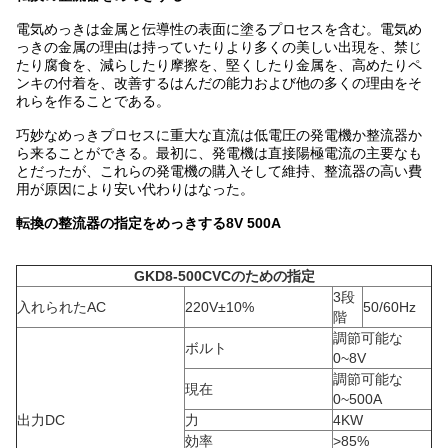
電気めっきは金属と伝導性の表面に塗るプロセスを含む。電気め
っきの金属の理由は持っていたりより多くの美しい出現を、禁じ
たり腐食を、減らしたり摩擦を、堅くしたり金属を、高めたりペ
ンキの付着を、改善するはんだの能力および他の多くの理由をそ
れらを作ることである。
巧妙なめっきプロセスに重大な直流は低電圧の発電機か整流器か
ら来ることができる。最初に、発電機は直接陽極電流の主要なも
とだったが、これらの発電機の購入そして維持、整流器の高い費
用が原因により安い代わりはなった。
転換の整流器の
指定を
めっきする8V 500A
GKD8-500CVCのための指定
3段
入れられたAC
220V±10%
50/60Hz
階
調節可能な
ボルト
0~8V
調節可能な
現在
0~500A
出力DC
力
4KW
効率
>85%