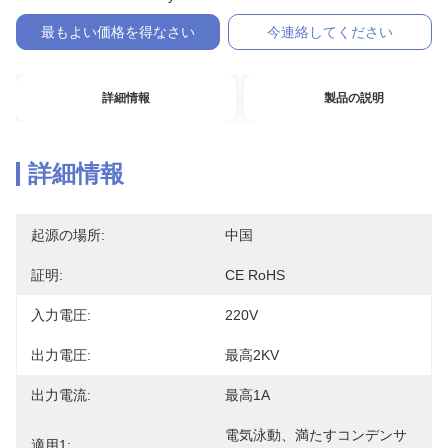
最もよい価格を得なさい
今連絡してください
詳細情報
製品の説明
詳細情報
起源の場所:
中国
証明:
CE RoHS
入力電圧:
220V
出力電圧:
最高2KV
出力電流:
最高1A
電気泳動、満たすコンデンサ
適用1: