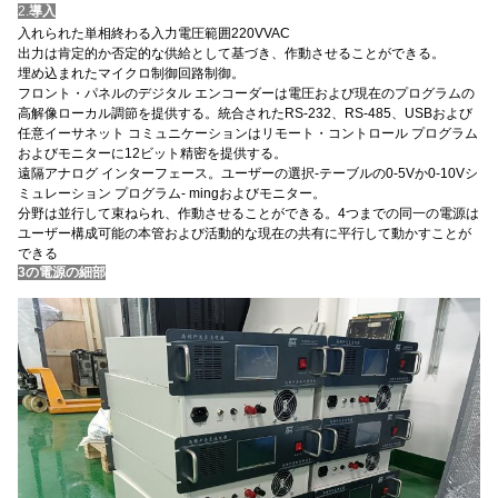
2.
導入
入れられた単相終わる入力電圧範囲220VVAC
出力は肯定的か否定的な供給として基づき、作動させることができる。
埋め込まれたマイクロ制御回路制御。
フロント・パネルのデジタル エンコーダーは電圧および現在のプログラムの
高解像ローカル調節を提供する。統合されたRS-232、RS-485、USBおよび
任意イーサネット コミュニケーションはリモート・コントロール プログラム
およびモニターに12ビット精密を提供する。
遠隔アナログ インターフェース。ユーザーの選択-テーブルの0-5Vか0-10Vシ
ミュレーション プログラム- mingおよびモニター。
分野は並行して束ねられ、作動させることができる。4つまでの同一の電源は
ユーザー構成可能の本管および活動的な現在の共有に平行して動かすことが
できる
3の電源の細部