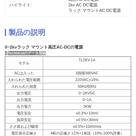
ハイライト:
2kv AC DC電源
, 
ラック マウントAC DC電源
製品の説明
0~2kvラック マウント高圧AC-DCの電源
I.
Technicalのデータ用紙
TL2KV-1A
モデル
ACは入った
3段階380VAC
入れられた電圧範囲
220VAC±15%
入れられた頻度
50Hz/60Hz
出力電圧
0~2KVDC
出力電流
0~1A
出力電力
2KW
電圧安定
≤0.3%+10mV
負荷安定
≤0.5%+30mV
さざ波および騒音
≤0.5%+10mVrms
電圧表示正確さ
4桁の正確さ:±1%+1単語（10%-100%評価）