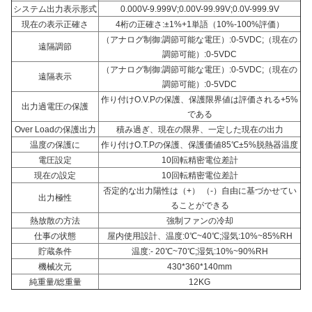
システム出力表示形式
0.000V-9.999V;0.00V-99.99V;0.0V-999.9V
現在の表示正確さ
4桁の正確さ:±1%+1単語（10%-100%評価）
（アナログ制御:調節可能な電圧）:0-5VDC;（現在の
遠隔調節
調節可能）:0-5VDC
（アナログ制御:調節可能な電圧）:0-5VDC;（現在の
遠隔表示
調節可能）:0-5VDC
作り付けO.V.Pの保護、保護限界値は評価される+5%
出力過電圧の保護
である
Over Loadの保護出力
積み過ぎ、現在の限界、一定した現在の出力
温度の保護に
作り付けO.T.Pの保護、保護価値85℃±5%脱熱器温度
電圧設定
10回転精密電位差計
現在の設定
10回転精密電位差計
否定的な出力陽性は（+） （-）自由に基づかせてい
出力極性
ることができる
熱放散の方法
強制ファンの冷却
仕事の状態
屋内使用設計、温度:0℃~40℃;湿気:10%~85%RH
貯蔵条件
温度:- 20℃~70℃;湿気:10%~90%RH
機械次元
430*360*140mm
純重量/総重量
12KG