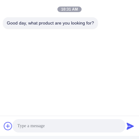
2. 3D設計映像および配線図は提供することができる。
3.内部の部分映像は提供することができる
10:31 AM
4. OEMおよびODMは受け入れられる
Good day, what product are you looking for?
販売サービスの後
1。24hours内のあなたの問題を解決するため。
2.交換部品は1年の保証の内の自由のために提供することができる
3。機械は質によって傷つき、1年以内に自由のために変わることができる
4。顧客は工場の前に整流器を独自で点検できるまたはテスト ビデオは提供
することができる
FAQ
1.
Q:uの工場かtrandingは会社であるか。
:私達は工場より安い価格同じ良質を提供してもいいである。
2.
Q:urの会社はどこにあるか。
:私達の会社は中国の最も急成長している都市の1つである成都都市にいる。
3.
Q:あなたの工場を訪問したいと思えば私はいかにそこにに行ってもいい
か。
:私達の会社に来なさい時ちょうど私達に言う必要がある、私達は空港でuを
取る。
4.
Q:私はいかに支払をしてもいいか。
:T/T、L/C、D/A、D/Pおよび他の支払を選ぶことができる。
5.
Q:私はいかに私の商品を得てもいいか。
:今度は私達に船積み、空気、DHL、Federal ExpressおよびUPS 5の