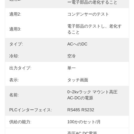
ー電子部品の老化すること
適用2:
コンデンサーのテスト
電子部品のテストし、老化す
適用3:
ること
タイプ:
ACへのDC
冷却:
空冷
出力タイプ:
単一
表示:
タッチ画面
0~2kvラック マウント高圧
名前:
AC-DCの電源
PLCインターフェイス:
RS485 RS232
供給の能力:
100かのセット/月
高圧AC DC電源
, 