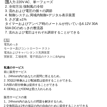
1.
入力:220V AC、単一フェーズ
2. 冷却方法:強制風の冷却
3. 流れおよび電圧の個々の調節
4. 制御システム:局域内制御+デジタル表示装置
5. さざ波:≤1%
タイマーおよびアンペア時のメートルが付いている6.12V 30A
50A DCのめっきの整流器
7.
流れおよび電圧はそれぞれ調節することができる
適用
電気めっき
モーター及びコントローラー テスト
電池およびキャパシタンス充満装置
実験室、工場使用、電子部品のテストに&Aging
私達のサービス
前に販売サービス
1。24hours内のあなたの質問に答えるため。
2. 3D設計映像および配線図は提供することができる。
3.内部の部分映像は提供することができる
4. OEMおよびODMは受け入れられる
販売サービスの後
1。24hours内のあなたの問題を解決するため。
2.交換部品は1年の保証の内の自由のために提供することができる