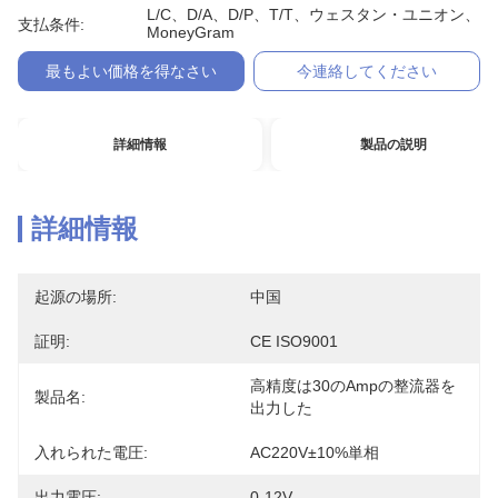
L/C、D/A、D/P、T/T、ウェスタン・ユニオン、
支払条件:
MoneyGram
最もよい価格を得なさい
今連絡してください
詳細情報
製品の説明
詳細情報
起源の場所:
中国
証明:
CE ISO9001
高精度は30のAmpの整流器を
製品名:
出力した
入れられた電圧:
AC220V±10%単相
出力電圧:
0-12V