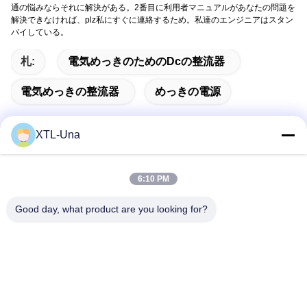
通の悩みならそれに解決がある。2番目に利用者マニュアルがあなたの問題を
解決できなければ、plz私にすぐに連絡するため。私達のエンジニアはスタン
バイしている。
札:
電気めっきのためのdcの整流器
電気めっきの整流器
めっきの電源
XTL-Una
迅速な連絡
6:10 PM
Good day, what product are you looking for?
アドレス:
第327のXingyeの道、企業の東区域、Xinduの成都都市、四川
地域、中国
電話番号:
86-28-83964043