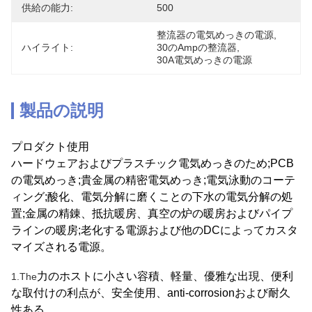
供給の能力:
500
整流器の電気めっきの電源
, 
ハイライト:
30のAmpの整流器
, 
30A電気めっきの電源
製品の説明
プロダクト使用
ハードウェアおよびプラスチック電気めっきのため;PCB
の電気めっき;貴金属の精密電気めっき;電気泳動のコーテ
ィング;酸化、電気分解に磨くことの下水の電気分解の処
置;金属の精錬、抵抗暖房、真空の炉の暖房およびパイプ
ラインの暖房;老化する電源および他のDCによってカスタ
マイズされる電源。
力のホストに小さい容積、軽量、優雅な出現、便利
1.The
な取付けの利点が、安全使用、anti-corrosionおよび耐久
性ある