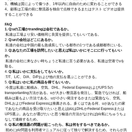
3。機械は質によって傷つき、1年以内に自由のために変わることができる
4。顧客は工場の前に整流器を独自で点検できるまたはテスト ビデオは提供
することができる
FAQ
1.
Q:uの工場かtrandingは会社であるか。
:私達は工場より安い価格同じ良質を提供してもいいである。
2.
Q:urの会社はどこにあるか。
:私達の会社は中国の最も急成長している都市の1つである成都都市にいる。
3.
Q:あなたの工場を訪問したいと思えば私はいかにそこにに行ってもいい
か。
:私達の会社に来なさい時ちょうど私達に言う必要がある、私達は空港でuを
取る。
4.
Q:私はいかに支払をしてもいいか。
:T/T、L/C、D/A、D/Pおよび他の支払を選ぶことができる。
5.
Q:私はいかに私の商品を得てもいいか。
:今度は私達に船積み、空気、DHL、Federal ExpressおよびUPS 5の
transportanting方法がある。uが大きい整流器を発注し、緊急でなければ、船
積みは最もよい方法である。uが小さい発注するかまたは緊急なら、空気、
DHLおよびFederal Expressは推薦される。多くはである何、uがあなたの家
であなたの商品を受け取りたいと思えばplzはDHLかFederal Expressまたは
UPS選ぶ。あなたが選びたいと思う輸送の方法がなければplz私にちゅうちょ
なしで連絡するため。
6.
Q:私の整流器の問題が起こったら、私は何をするべきであるか。
:初めにplz問題を利用者マニュアルに従って独りで解決するため。それらが共