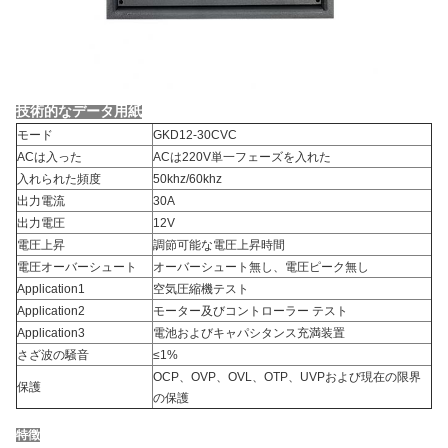
技術的なデータ用紙
モード
GKD12-30CVC
ACは入った
ACは220V単一フェーズを入れた
入れられた頻度
50khz/60khz
出力電流
30A
出力電圧
12V
電圧上昇
調節可能な電圧上昇時間
電圧オーバーシュート
オーバーシュート無し、電圧ピーク無し
Application1
空気圧縮機テスト
Application2
モーター及びコントローラー テスト
Application3
電池およびキャパシタンス充満装置
さざ波の騒音
≤1%
OCP、OVP、OVL、OTP、UVPおよび現在の限界
保護
の保護
特徴