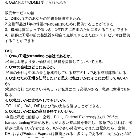
4. OEMおよびODMは受け入れられる
販売サービスの後
1。24hours内のあなたの問題を解決するため。
2.交換部品は1年の保証の内の自由のために提供することができる
3。機械は質によって傷つき、1年以内に自由のために変わることができる
4。顧客は工場の前に整流器を独自で点検できるまたはテスト ビデオは提供
することができる
FAQ
1.
Q:uの工場かtrandingは会社であるか。
:私達は工場より安い価格同じ良質を提供してもいいである。
2.
Q:urの会社はどこにあるか。
:私達の会社は中国の最も急成長している都市の1つである成都都市にいる。
3.
Q:あなたの工場を訪問したいと思えば私はいかにそこにに行ってもいい
か。
:私達の会社に来なさい時ちょうど私達に言う必要がある、私達は空港でuを
取る。
4.
Q:私はいかに支払をしてもいいか。
:T/T、L/C、D/A、D/Pおよび他の支払を選ぶことができる。
5.
Q:私はいかに私の商品を得てもいいか。
:今度は私達に船積み、空気、DHL、Federal ExpressおよびUPS 5の
transportanting方法がある。uが大きい整流器を発注し、緊急でなければ、船
積みは最もよい方法である。uが小さい発注するかまたは緊急なら、空気、
DHLおよびFederal Expressは推薦される。多くはである何、uがあなたの家