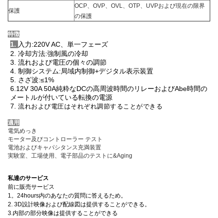
OCP、OVP、OVL、OTP、UVPおよび現在の限界
保護
の保護
特徴
1.
入力:220V AC、単一フェーズ
2. 冷却方法:強制風の冷却
3. 流れおよび電圧の個々の調節
4. 制御システム:局域内制御+デジタル表示装置
5. さざ波:≤1%
6.12V 30A 50A純粋なDCの高周波時間のリレーおよびAbe時間の
メートルが付いている転換の電源
7.
流れおよび電圧はそれぞれ調節することができる
適用
電気めっき
モーター及びコントローラー テスト
電池およびキャパシタンス充満装置
実験室、工場使用、電子部品のテストに&Aging
私達のサービス
前に販売サービス
1。24hours内のあなたの質問に答えるため。
2. 3D設計映像および配線図は提供することができる。
3.内部の部分映像は提供することができる