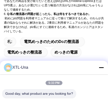
であなたの商品を受け取りたいと思えばplzはDHLかFederal Expressまたは
UPS選ぶ。あなたが選びたいと思う輸送の方法がなければplz私にちゅうちょ
なしで連絡するため。
6.
Q:私の整流器の問題が起こったら、私は何をするべきであるか。
:初めにplz問題を利用者マニュアルに従って独りで解決するため。それらが共
通の悩みならそれに解決がある。2番目に利用者マニュアルがあなたの問題を
解決できなければ、plz私にすぐに連絡するため。私達のエンジニアはスタン
バイしている。
札:
電気めっきのためのdcの整流器
電気めっきの整流器
めっきの電源
XTL-Una
迅速な連絡
5:33 PM
Good day, what product are you looking for?
アドレス:
第327のXingyeの道、企業の東区域、Xinduの成都都市、四川
地域、中国