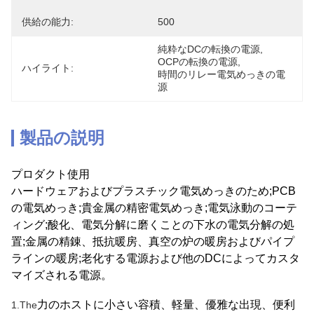
供給の能力:
500
純粋なDCの転換の電源
, 
OCPの転換の電源
, 
ハイライト:
時間のリレー電気めっきの電
源
製品の説明
プロダクト使用
ハードウェアおよびプラスチック電気めっきのため;PCB
の電気めっき;貴金属の精密電気めっき;電気泳動のコーテ
ィング;酸化、電気分解に磨くことの下水の電気分解の処
置;金属の精錬、抵抗暖房、真空の炉の暖房およびパイプ
ラインの暖房;老化する電源および他のDCによってカスタ
マイズされる電源。
力のホストに小さい容積、軽量、優雅な出現、便利
1.The