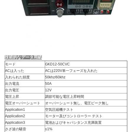
技術的なデータ用紙
モード
GKD12-50CVC
ACは入った
ACは220V単一フェーズを入れた
入れられた頻度
50khz/60khz
出力電流
50A
出力電圧
12V
電圧上昇
調節可能な電圧上昇時間
電圧オーバーシュート
オーバーシュート無し、電圧ピーク無し
Application1
空気圧縮機テスト
Application2
モーター及びコントローラー テスト
Application3
電池およびキャパシタンス充満装置
さざ波の騒音
≤1%