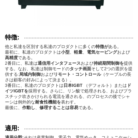
特徴:
他と私達を区別する私達のプロダクトに多くの
特徴が
ある。
最初に、私達のプロダクトは
小型
、
軽量
、
電気セービング
および
高精度
である。
2番目に、私達は
通信用インタフェース
および
持続期間制御を
提供
する。なお、私達は制御モードの
タッチ画面
そして2つの選択を提
供する:
局域内制御
および
リモート・コントロール
（ケーブルの長
さは顧客の好みによって決まる）。
3番目に、私達のプロダクトは
日本IGBT
（デフォルト）または
ド
イツIGBTを
採用する。さらに、リン酸で処理される、およびプラ
スチック吹きかけられる電流を通される、のプロセスの後でシャ
ーシは例外的な
耐食性機能を
表わす。
最後に、
作動し
、
修理することは容易
である。
適用:
適用分野:
それは産業制御、電子力、電気めっき、コミュニケーシ