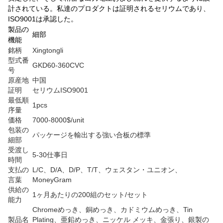
計されている。私達のプロダクトは証明されるセリウムであり、
ISO9001は承認した。
製品の
細部
機能
銘柄
Xingtongli
型式番
GKD60-360CVC
号
原産地
中国
証明
セリウムISO9001
最低順
1pcs
序量
価格
7000-8000$/unit
包装の
パッケージを輸出する強い合板の標準
細部
受渡し
5-30仕事日
時間
支払の
L/C、D/A、D/P、T/T、ウェスタン・ユニオン、
言葉
MoneyGram
供給の
1ヶ月あたりの200組のセット/セット
能力
Chromeめっき、銅めっき、カドミウムめっき、Tin
製品名
Plating、亜鉛めっき、ニッケル メッキ、金張り、銀製の