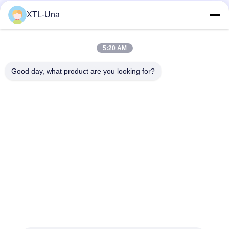
XTL-Una
迅速な連絡
5:20 AM
アドレス:
Good day, what product are you looking for?
第327のXingyeの道、企業の東区域、Xinduの成都都市、四川
地域、中国
電話番号:
86-28-83964043
電子メール
Unawang@cdxtlpower.com
プライバシー規約
|
地図
| 中国の良質 電気めっきの電源 製造