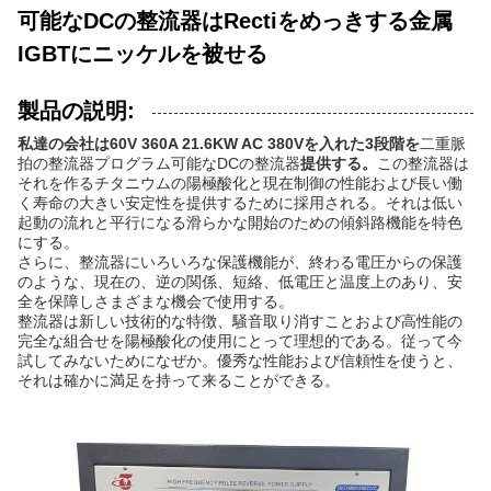
可能なDCの整流器はRectiをめっきする金属
IGBTにニッケルを被せる
製品の説明:
私達の会社は60V 360A 21.6KW AC 380Vを入れた3段階を
二重脈
拍の整流器プログラム可能なDCの整流器
提供する。
この整流器は
それを作るチタニウムの陽極酸化と現在制御の性能および長い働
く寿命の大きい安定性を提供するために採用される。それは低い
起動の流れと平行になる滑らかな開始のための傾斜路機能を特色
にする。
さらに、整流器にいろいろな保護機能が、終わる電圧からの保護
のような、現在の、逆の関係、短絡、低電圧と温度上のあり、安
全を保障しさまざまな機会で使用する。
整流器は新しい技術的な特徴、騒音取り消すことおよび高性能の
完全な組合せを陽極酸化の使用にとって理想的である。従って今
試してみないためになぜか。優秀な性能および信頼性を使うと、
それは確かに満足を持って来ることができる。