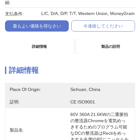
細:
L/C, D/A, D/P, T/T, Western Union, MoneyGram
支払条件:
最もよい価格を得なさい
今連絡してください
詳細情報
製品の説明
詳細情報
Place Of Origin:
Sichuan, China
証明:
CE ISO9001
60V 360A 21.6KWの二重脈拍
の整流器Chromeを電気めっ
きするためのプログラム可能
製品名:
なDCの整流器はRectiをめっ
きする金属IGBTにニッケルを