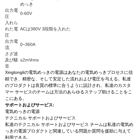
めっき
出力電
0-60V
圧
入れら
れた電
ACは380V 3段階を入れた
圧
出力電
0~360A
流
さざ波
及び騒
≤2mVrms
音
Xingtongliの電気めっきの電源はあなたの電気めっきプロセスに信
頼でき、精密な、そして安定した流れおよび電圧を与える。私達
のプロダクトは良質の標準に合うように設計され、私達のカスタ
マー サービスのチームは方法のあらゆるステップ助けることをこ
こにある。
サポートおよびサービス:
電気めっきの電源
テクニカル サポートおよびサービス
私達のテクニカル サポートおよびサービス チームは私達の電気め
っきの電源プロダクトと関連している問題か質問を援助に与えて
利用できる。