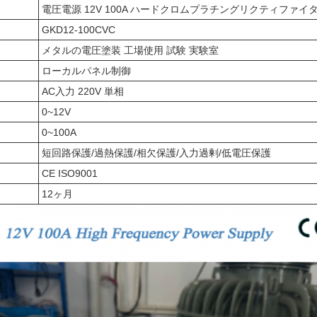
電圧電源 12V 100A ハードクロムプラチングリクティファイ
GKD12-100CVC
メタルの電圧塗装 工場使用 試験 実験室
ローカルパネル制御
AC入力 220V 単相
0~12V
0~100A
短回路保護/過熱保護/相欠保護/入力過剰/低電圧保護
CE ISO9001
12ヶ月