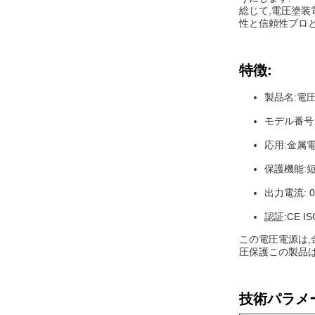
総じて,電圧塗装
性と信頼性プロ
特徴:
製品名:電
モデル番号:G
応用:金属
保護機能:
出力電流: 0
認証:CE IS
この電圧電源は,
圧保護この製品は,
技術パラメ