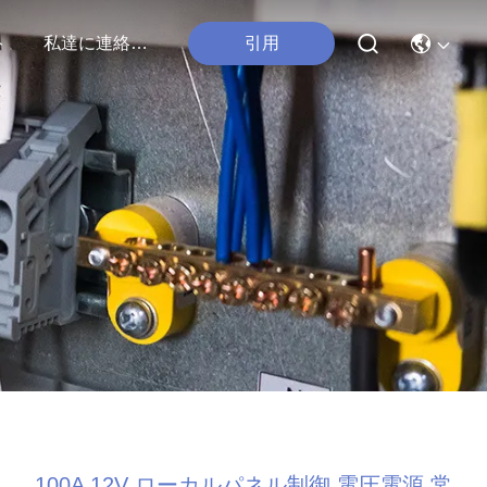
ト
私達に連絡しなさい
引用
100A 12V ローカルパネル制御 電圧電源 常