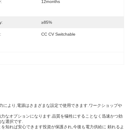
:
12months
y:
≥85%
:
CC CV Switchable
C入力により,電源はさまざまな設定で使用できます.ワークショップや
の強力なオプションになります.品質を犠牲にすることなく迅速かつ効
な選択です.
とを知れば安心できます投資が保護され,今後も電力供給に 頼れるよ