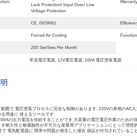
ction:
Warranty
Lack Protection/ Input Over/ Low 
Voltage Protection
CE, ISO9001
Efficienc
Forced Air Cooling
Function
200 Set/Sets Per Month
常流電圧電源
, 
12V電圧電源
, 
100A 電圧塗装電源
説明
電圧範囲で,電圧塗装プロセスに完全な制御があります. 220Vの単相のA
る用途に 使えるツールです.
100Aの出力電流を供給することができ,大容量の電圧電圧作業のため
ます耐久性と耐腐蝕性が不可欠な産業用アプリケーションにとって理想的
月で 電気配電器に 障害や問題が発生した場合 保証が付与されているこ