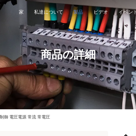
家
私達について
製品
ビデオ
イベン
商品の詳細
ネル制御 電圧電源 常流 常電圧