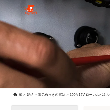
家
>
製品
>
電気めっきの電源
>
100A 12V ローカルパ