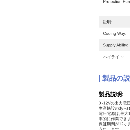
Protection Fun
証明:
Cooing Way:
Supply Ability:
ハイライト:
製品の
製品説明:
0~12Vの出力
生産施設のあらゆ
電圧電源は,最大
率的に作業でき
保証期間が12ヶ
うにします.