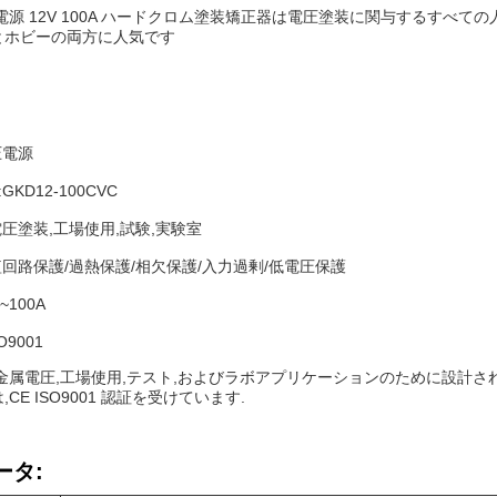
電源 12V 100A ハードクロム塗装矯正器は電圧塗装に関与するすべ
とホビーの両方に人気です
圧電源
KD12-100CVC
電圧塗装,工場使用,試験,実験室
短回路保護/過熱保護/相欠保護/入力過剰/低電圧保護
~100A
O9001
金属電圧,工場使用,テスト,およびラボアプリケーションのために設計され
CE ISO9001 認証を受けています.
ータ: