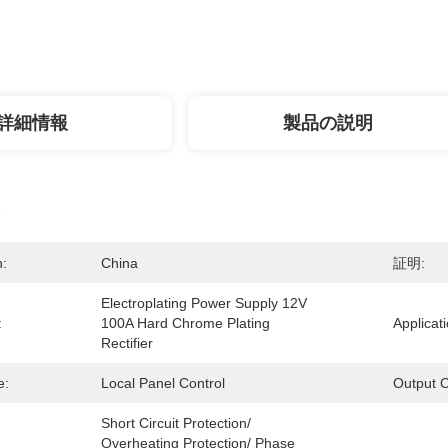
詳細情報
製品の説明
n:
China
証明:
Electroplating Power Supply 12V 
:
100A Hard Chrome Plating 
Applicati
Rectifier
e:
Local Panel Control
Output C
Short Circuit Protection/ 
Overheating Protection/ Phase 