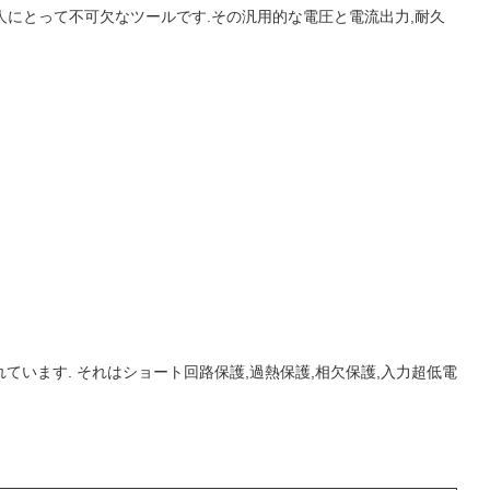
ての人にとって不可欠なツールです.その汎用的な電圧と電流出力,耐久
ています. それはショート回路保護,過熱保護,相欠保護,入力超低電