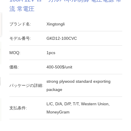
流 常電圧
ブランド名:
Xingtongli
モデル番号:
GKD12-100CVC
MOQ:
1pcs
価格:
400-500$/unit
strong plywood standard exporting
パッケージの詳細:
package
L/C, D/A, D/P, T/T, Western Union,
支払条件:
MoneyGram