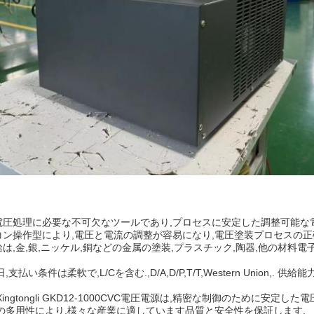
圧処理に必要な不可欠なツールであり,プロセスに安定した調整可能な電圧供
ン操作型により,電圧と電流の調整が容易になり,電圧塗装プロセスの正
は,金,銀,ニッケル,銅などの金属の塗装,プラスチック,陶器,他の材料
,支払い条件は柔軟で,L/Cを含む.,D/A,D/P,T/T,Western Unio
ingtongli GKD12-1000CVC電圧電源は,精密な制御のために
の多用性により,様々な産業に適しています品質と安全性を保証します.