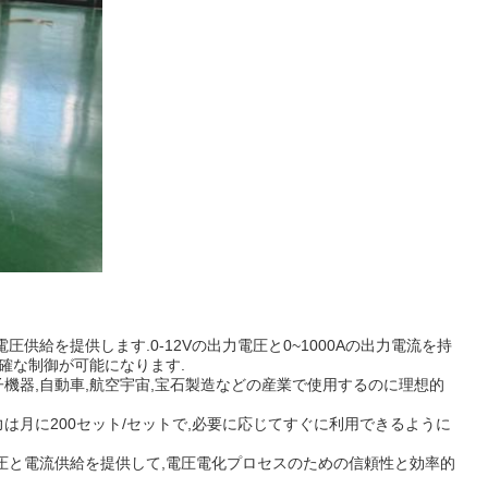
給を提供します.0-12Vの出力電圧と0~1000Aの出力電流を持
確な制御が可能になります.
電子機器,自動車,航空宇宙,宝石製造などの産業で使用するのに理想的
n,. 供給能力は月に200セット/セットで,必要に応じてすぐに利用できるように
安定した電圧と電流供給を提供して,電圧電化プロセスのための信頼性と効率的