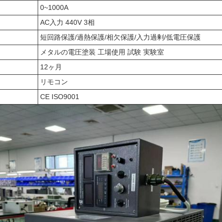
0~1000A
AC入力 440V 3相
短回路保護/過熱保護/相欠保護/入力過剰/低電圧保護
メタルの電圧塗装 工場使用 試験 実験室
12ヶ月
リモコン
CE ISO9001