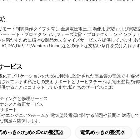
ズ:
リモート制御操作タイプを有し,金属電圧電圧,工場使用,試験および実
ーバーヒート・プロテクション,フェーズ欠陥・プロテクション,インプッ
件を満たすために様々な製品カスタマイズサービスを提供しています.あ
C,D/A,D/P,T/T,Western Union,などの様々な支払い条件を受け入れます
サービス
圧電化アプリケーションのために特別に設計された高品質の電源です.要
備されています私たちの技術サポートとサービスチームは,電圧塗装の作
供することにコミットしています.私たちのサービスには:
ーティングと修理サービス
テナンスと校正サービス
とサポート
者やエンジニアのチームが 電気塗装電源に関する問題や質問に 対応し
全な満足を確保します.
気めっきのためのdcの整流器
電気めっきの整流器