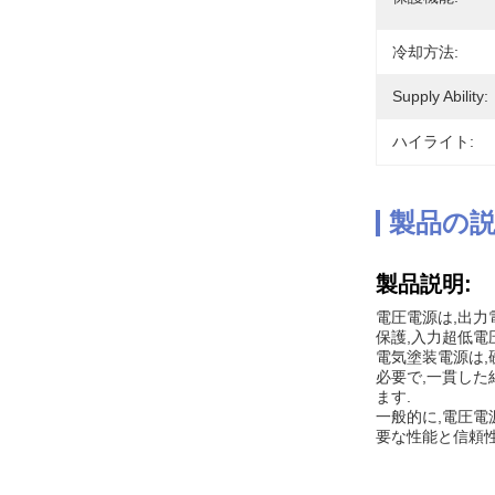
冷却方法:
Supply Ability:
ハイライト:
製品の
製品説明:
電圧電源は,出力
保護,入力超低電
電気塗装電源は
必要で,一貫し
ます.
一般的に,電圧電
要な性能と信頼性