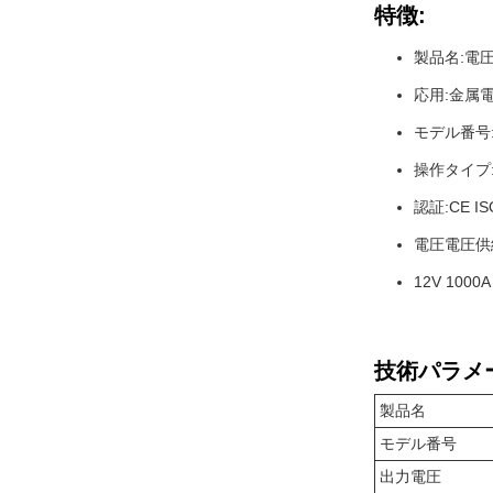
特徴:
製品名:電
応用:金属
モデル番号:G
操作タイプ
認証:CE IS
電圧電圧供
12V 10
技術パラメ
製品名
モデル番号
出力電圧