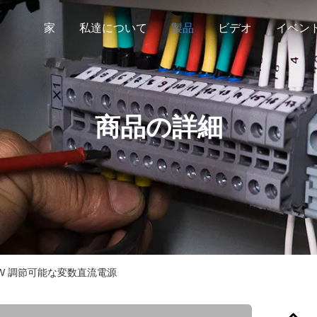
家
私達について
製品
ビデオ
イベン
商品の詳細
12KW 調節可能な変数直流電源