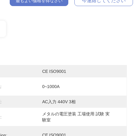
今連絡してください
最もよい価格を得なさい
CE ISO9001
:
0~1000A
:
AC入力 440V 3相
メタルの電圧塗装 工場使用 試験 実
:
験室
tion:
CE ISO9001