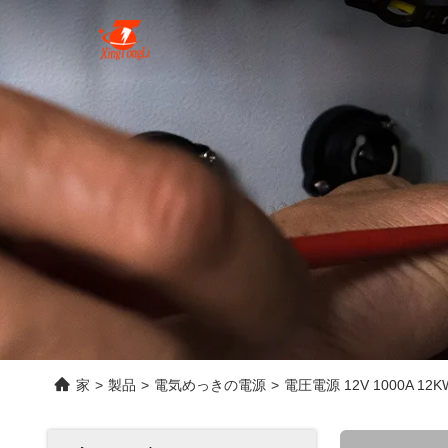
家
>
製品
>
電気めっきの電源
>
電圧電源 12V 1000A 