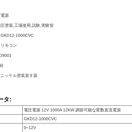
圧電源
電圧塗装,工場使用,試験,実験室
KD12-1000CVC
:リモコン
O9001
給
00A ニッケル塗装直す器
ータ:
電圧電源 12V 1000A 12KW 調節可能な変数直流電源
GKD12-1000CVC
0~12V