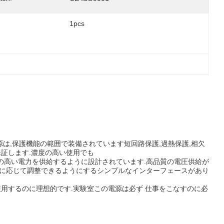
1pcs
.電源は,保護機能の範囲で装備されています短回路保護,過熱保護,相欠
保証します.濃度の高い使用でも
の高い電力を供給するように設計されています.高品質の電圧供給が
要に応じて調整できるようにするシンプルなインターフェースがあり
使用するのに理想的です.実験室この電源は必ず 仕事をこなすのに必