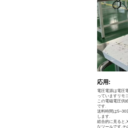
応用:
電圧電源は電圧電
っていますリモコ
この電磁電圧供給
です.
送料時間は5~30日
します.
総合的に見ると,X
なツールです.そ