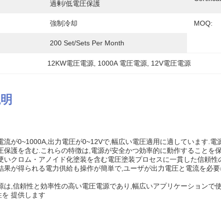
過剰/低電圧保護
強制冷却
MOQ:
200 Set/Sets Per Month
12KW電圧電源
, 
1000A 電圧電源
, 
12V電圧電源
説明
電流が0~1000A,出力電圧が0~12Vで,幅広い電圧適用に適しています
圧保護を含む.これらの特徴は,電源が安全かつ効率的に動作することを
,硬いクロム・アノイド化塗装を含む電圧塗装プロセスに一貫した信頼性
た結果が得られる電力供給も操作が簡単で,ユーザが出力電圧と電流を必
源は,信頼性と効率性の高い電圧電源であり,幅広いアプリケーションで
を 提供します