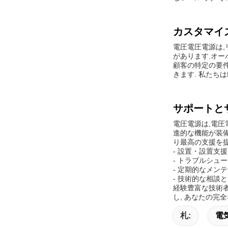
カスタマイ
電圧電圧電源は,
があります.オ
顧客の特定の要
きます. 私たちはL/
サポートと
電圧電源は,電
進的な機能が装
り最高の支援を提
- 設置・設置支援
- トラブルシュ
- 定期的なメン
- 技術的な相談
経験豊富な技術
し, あなたの完
札:
電