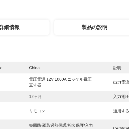
詳細情報
製品の説明
n:
China
証明:
電圧電源 12V 1000A ニッケル電圧
出力電流
直す器
12ヶ月
入力電圧
リモコン
適用する
短回路保護/過熱保護/相欠保護/入力
Certifica