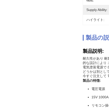
機能:
Supply Ability:
ハイライト:
製品の
製品説明:
耐久性があり 耐
的な設計により 
電気塗装電源で 
どうかは別とし
今すぐ注文して 
製品の特徴:
電圧電源
15V 100
リモコン操