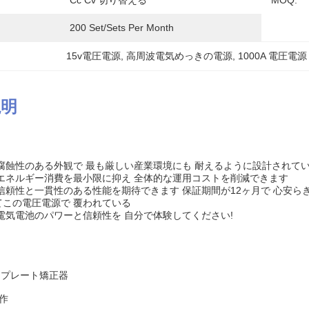
Cc Cv 切り替える
MOQ:
200 Set/Sets Per Month
15v電圧電源
, 
高周波電気めっきの電源
, 
1000A 電圧電源
説明
腐蝕性のある外観で 最も厳しい産業環境にも 耐えるように設計されていま
エネルギー消費を最小限に抑え 全体的な運用コストを削減できます
信頼性と一貫性のある性能を期待できます 保証期間が12ヶ月で 心安
てこの電圧電源で 覆われている
電気電池のパワーと信頼性を 自分で体験してください!
0A プレート矯正器
作