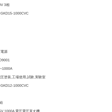
0V 3相
KD15-1000CVC
圧電源
O9001
~1000A
電圧塗装,工場使用,試験,実験室
KD12-1000CVC
給
5V 1000A 電圧電圧直す機