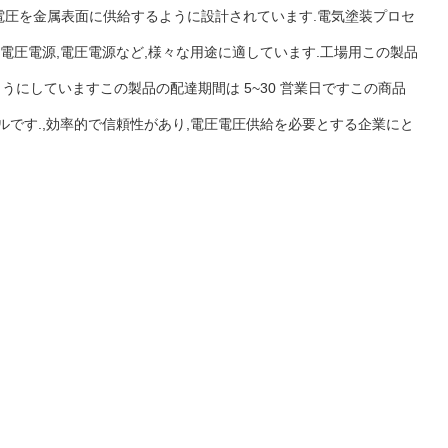
電圧電圧を金属表面に供給するように設計されています.電気塗装プロセ
,電圧電源,電圧電源など,様々な用途に適しています.工場用この製品
うにしていますこの製品の配達期間は 5~30 営業日ですこの商品
ールです.,効率的で信頼性があり,電圧電圧供給を必要とする企業にと