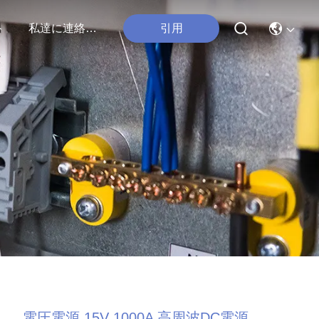
ト
私達に連絡しなさい
引用
電圧電源 15V 1000A 高周波DC電源