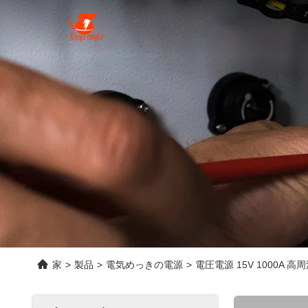
家
>
製品
>
電気めっきの電源
>
電圧電源 15V 1000A 高