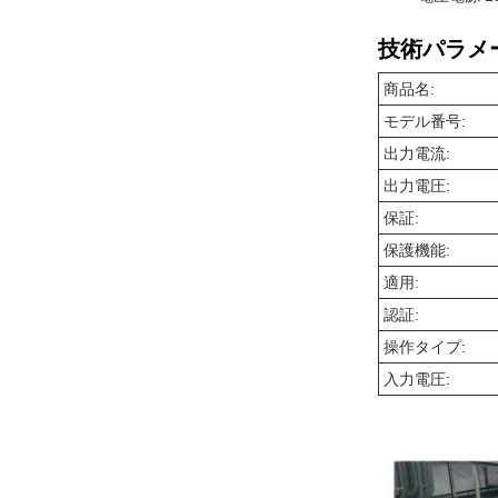
技術パラメ
商品名:
モデル番号:
出力電流:
出力電圧:
保証:
保護機能:
適用:
認証:
操作タイプ:
入力電圧: