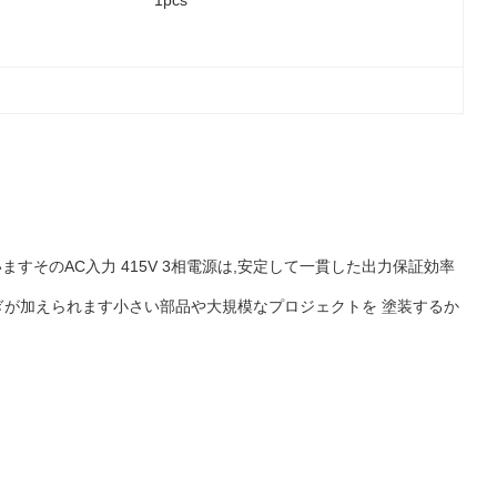
1pcs
すそのAC入力 415V 3相電源は,安定して一貫した出力保証効率
らぎが加えられます小さい部品や大規模なプロジェクトを 塗装するか