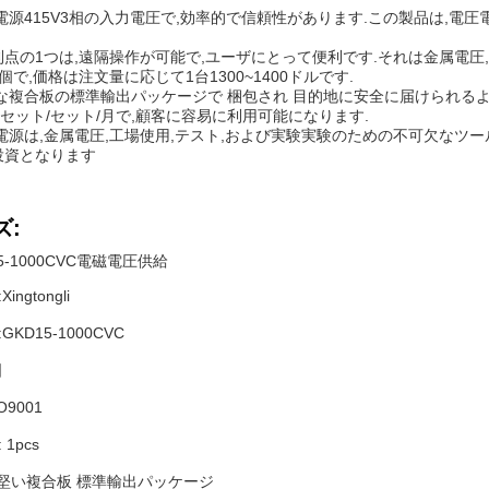
電源415V3相の入力電圧で,効率的で信頼性があります.この製品は,
点の1つは,遠隔操作が可能で,ユーザにとって便利です.それは金属電圧
で,価格は注文量に応じて1台1300~1400ドルです.
な複合板の標準輸出パッケージで 梱包され 目的地に安全に届けられるよ
0セット/セット/月で,顧客に容易に利用可能になります.
電源は,金属電圧,工場使用,テスト,および実験実験のための不可欠なツ
投資となります
ズ:
KD15-1000CVC電磁電圧供給
ngtongli
KD15-1000CVC
国
O9001
1pcs
: 堅い複合板 標準輸出パッケージ