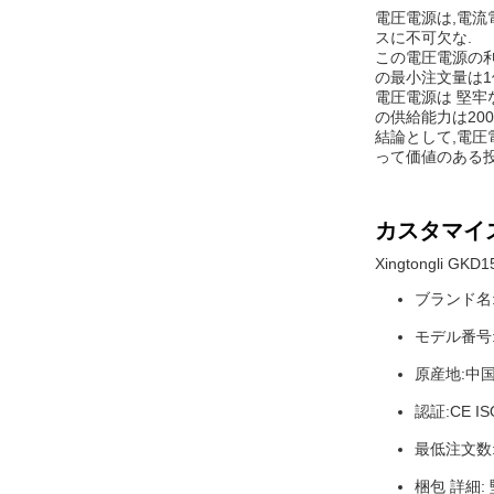
電圧電源は,電流
スに不可欠な.
この電圧電源の利
の最小注文量は1個
電圧電源は 堅牢
の供給能力は20
結論として,電圧
って価値のある
カスタマイ
Xingtongli G
ブランド名:Xi
モデル番号:G
原産地:中
認証:CE IS
最低注文数: 
梱包 詳細