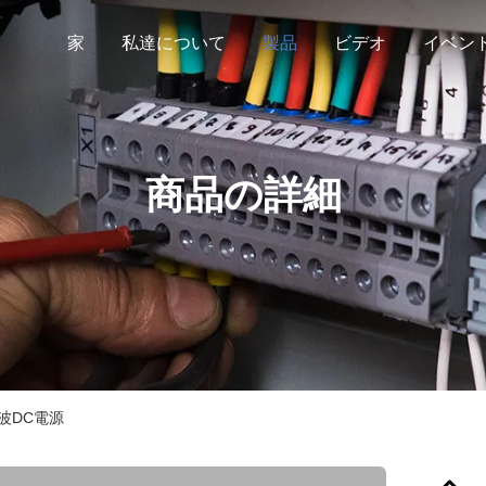
家
私達について
製品
ビデオ
イベン
商品の詳細
周波DC電源