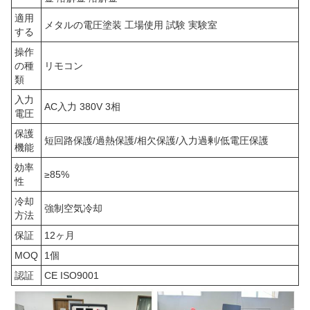
適用
メタルの電圧塗装 工場使用 試験 実験室
する
操作
の種
リモコン
類
入力
AC入力 380V 3相
電圧
保護
短回路保護/過熱保護/相欠保護/入力過剰/低電圧保護
機能
効率
≥85%
性
冷却
強制空気冷却
方法
保証
12ヶ月
MOQ
1個
認証
CE ISO9001