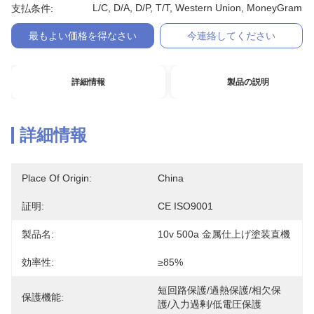
L/C, D/A, D/P, T/T, Western Union, MoneyGram
支払条件:
最もよい価格を得なさい
今連絡してください
詳細情報
製品の説明
詳細情報
Place Of Origin:
China
証明:
CE ISO9001
製品名:
10v 500a 金属仕上げ塗装直機
効率性:
≥85%
短回路保護/過熱保護/相欠保
保護機能:
護/入力過剰/低電圧保護