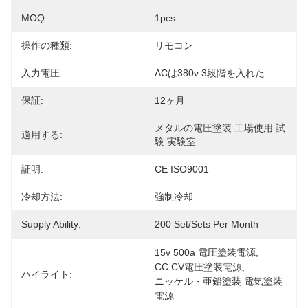
MOQ:
1pcs
操作の種類:
リモコン
入力電圧:
ACは380v 3段階を入れた
保証:
12ヶ月
メタルの電圧塗装 工場使用 試
適用する:
験 実験室
証明:
CE ISO9001
冷却方法:
強制冷却
Supply Ability:
200 Set/Sets Per Month
15v 500a 電圧塗装電源
, 
CC CV電圧塗装電源
, 
ハイライト:
ニッケル・亜鉛塗装 電気塗装 
電源